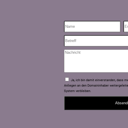
Ja, ich bin damit einverstanden, dass 
Anliegen an den Domaininhaber weitergeleit
System verbleiben.
Absend