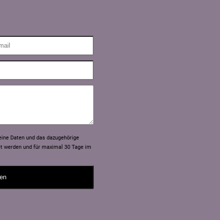
meine Daten und das dazugehörige
et werden und für maximal 30 Tage im
en